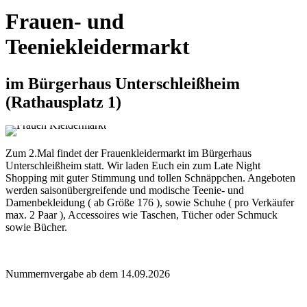
1 Oktober 2026
Frauen- und
Annahme:
Donnerstag, 01.10.2026, 9.00-12.00, 13.00-16.00 Uhr
Teeniekleidermarkt
Verkauf:
Donnerstag, 01.10.2026, 18.00-22.00 Uhr
Rückgabe:
Freitag, 02.10.2026, 15.30-17.30 Uhr
im Bürgerhaus Unterschleißheim
(Rathausplatz 1)
Die Anmeldung für Verkäufer findet wieder über easybasar
statt. Nummernvergabe ab dem 14.09.2026
Zum 2.Mal findet der Frauenkleidermarkt im Bürgerhaus
Unterschleißheim statt. Wir laden Euch ein zum Late Night
Shopping mit guter Stimmung und tollen Schnäppchen. Angeboten
werden saisonübergreifende und modische Teenie- und
Damenbekleidung ( ab Größe 176 ), sowie Schuhe ( pro Verkäufer
max. 2 Paar ), Accessoires wie Taschen, Tücher oder Schmuck
sowie Bücher.
Nummernvergabe ab dem 14.09.2026