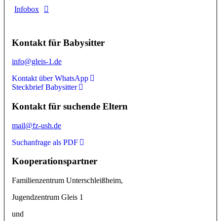
Infobox
Kontakt für Babysitter
info@gleis-1.de
Kontakt für Babysitter
Kontakt über WhatsApp
Steckbrief Babysitter
info@gleis-1.de
Kontakt für suchende Eltern
Kontakt über WhatsApp
Steckbrief Babysitter
mail@fz-ush.de
Kontakt für suchende Eltern
Suchanfrage
mail@fz-ush.de
Kooperationspartner
Suchanfrage als PDF
Familienzentrum Unterschleißheim,
Kooperationspartner
Jugendzentrum Gleis 1
Familienzentrum Unterschleißheim,
und
Jugendzentrum Gleis 1
Dirndlschaft Aggaschnoin e.V.
und