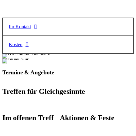
Ihr Kontakt
Kosten
Keks, Georgios Katsioulas
Selbstverteidigungstrainer
Familienpreis: 59 €, Geschwisterkinder nach Absprache
E-Mail
möglich
Termine & Angebote
info@keks-self-defence.de
Telefon
Treffen für Gleichgesinnte
0178 / 405 978 1
Website
www.keks-self-defence.de
Im offenen Treff
Aktionen & Feste