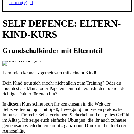
Termin(e)
4 x freitags, von 16.30 bis 17.30 Uhr
SELF DEFENCE: ELTERN-
Termine:
KIND-KURS
1. Kurs: 10.10., 17.10., 24.10. und 31.10.25
2. Kurs: 21.11., 28.11., 05.12. und 12.12.25
3. Kurs: 09.01., 16.01., 23.01. und 06.02.26
Grundschulkinder mit Elternteil
Lern mich kennen - gemeinsam mit deinem Kind!
Dein Kind traut sich (noch) nicht allein zum Training? Oder du
möchtest als Mama oder Papa erst einmal herausfinden, ob ich der
richtige Trainer für euch bin?
In diesem Kurs schnuppert ihr gemeinsam in die Welt der
Selbstverteidigung
- mit Spaß, Bewegung und vielen praktischen
Impulsen für mehr Selbstvertrauen,
Sicherheit und ein gutes Gefühl
im Alltag.
Ich zeige euch einfache Übungen, die ihr auch zuhause
gemeinsam wiederholen könnt - ganz ohne Druck und in lockerer
Atmosphäre.